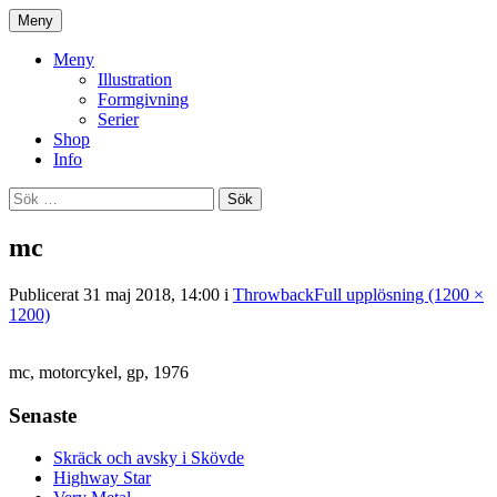
Gå
Meny
till
Illustration | Serier | Klotter
Jan Kustfält
innehåll
Meny
Illustration
Formgivning
Serier
Shop
Info
Sök
efter:
mc
Publicerat
31 maj 2018, 14:00
i
Throwback
Full upplösning (1200 ×
1200)
mc, motorcykel, gp, 1976
Senaste
Skräck och avsky i Skövde
Highway Star