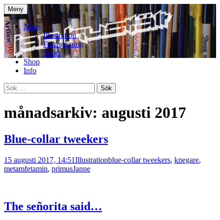
Gå
Meny
till
Illustration | Serier | Klotter
Jan Kustfält
innehåll
Meny
Illustration
Formgivning
Serier
Shop
Info
Sök
efter:
månadsarkiv: augusti 2017
Blue-collar tweekers
15 augusti 2017, 14:51
Illustration
blue-collar tweekers
,
knegare
,
metamfetamin
,
primus
Janne
The señorita said…