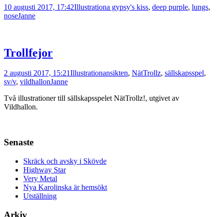
10 augusti 2017, 17:42
Illustration
a gypsy's kiss
,
deep purple
,
lungs
,
nose
Janne
Trollfejor
2 augusti 2017, 15:21
Illustration
ansikten
,
NätTrollz
,
sällskapsspel
,
sv/v
,
vildhallon
Janne
Två illustrationer till sällskapsspelet NätTrollz!, utgivet av
Vildhallon.
Senaste
Skräck och avsky i Skövde
Highway Star
Very Metal
Nya Karolinska är hemsökt
Utställning
Arkiv