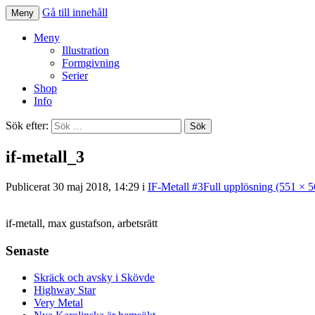
Gå till innehåll
Meny
Illustration | Serier | Klotter
Jan Kustfält
Meny
Illustration
Formgivning
Serier
Shop
Info
Sök efter:
if-metall_3
Publicerat
30 maj 2018, 14:29
i
IF-Metall #3
Full upplösning (551 × 5
if-metall, max gustafson, arbetsrätt
Senaste
Skräck och avsky i Skövde
Highway Star
Very Metal