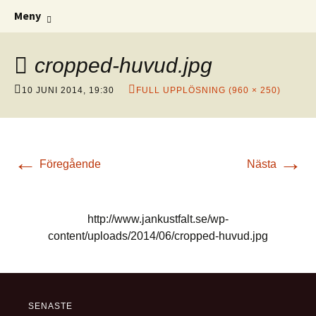
Illustration | Serier | Klotter
Gå
Sök
Jan Kustfält
Meny
till
efter:
innehåll
cropped-huvud.jpg
10 JUNI 2014, 19:30
FULL UPPLÖSNING (960 × 250)
←
→
Föregående
Nästa
http://www.jankustfalt.se/wp-
content/uploads/2014/06/cropped-huvud.jpg
SENASTE