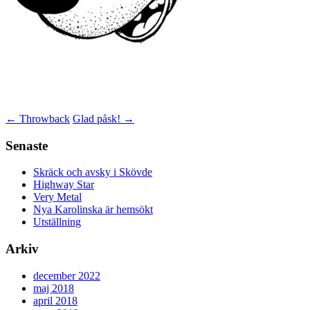
Inläggsnavigering
←
Throwback
Glad påsk!
→
Senaste
Skräck och avsky i Skövde
Highway Star
Very Metal
Nya Karolinska är hemsökt
Utställning
Arkiv
december 2022
maj 2018
april 2018