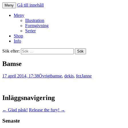
Gå till innehåll
Meny
Illustration | Serier | Klotter
Jan Kustfält
Meny
Illustration
Formgivning
Serier
Shop
Info
Sök efter:
Bamse
17 april 2014, 17:38
Övrigt
bamse
,
dekis
,
fez
Janne
Inläggsnavigering
←
Glad påsk!
Release the fury!
→
Senaste