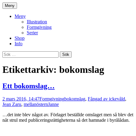
Gå
Meny
till
Illustration | Serier | Klotter
Jan Kustfält
innehåll
Meny
Illustration
Formgivning
Serier
Shop
Info
Sök
efter:
Etikettarkiv: bokomslag
Ett bokomslag…
2 mars 2016, 14:47
Formgivning
bokomslag
,
Fångad av ickevåld
,
Jean Zaru
,
mellanöstern
Janne
…det inte blev något av. Förlaget beställde omslaget men så blev det
nåt strul med publiceringsrättigheterna så det hamnade i byrålådan.