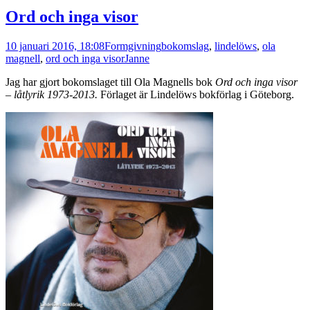
Ord och inga visor
10 januari 2016, 18:08
Formgivning
bokomslag
,
lindelöws
,
ola
magnell
,
ord och inga visor
Janne
Jag har gjort bokomslaget till Ola Magnells bok
Ord och inga visor
– låtlyrik 1973-2013.
Förlaget är Lindelöws bokförlag i Göteborg.